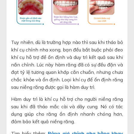
Tuy nhiên, dù là trường hợp nào thì sau khi tháo bỏ
khí cụ chỉnh nha xong, bạn đều bắt buộc phải đeo
khí cụ hỗ trợ để ổn định và duy trì kết quả sau khi
nắn chỉnh. Lúc này hàm răng đã có sự đều đặn và
đạt tỷ lệ tương quan khớp cắn chuẩn, nhưng chưa
chắc khỏe và ổn định. Loại khí cụ để ổn định răng
sau niềng răng được gọi là hàm duy trì.
Hàm duy trì là khí cụ hỗ trợ cho người niềng răng
sau khi đã tháo mắc cài và dây cung. Nó có tác
dụng giúp cho răng ổn định nhanh chóng hơn,
đảm bảo kết quả niềng răng.
Tìm hiểu thêm:
Bảng giá chỉnh nha bằng khay