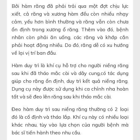
Bởi hàm răng đã phải trải qua một đợt chịu lực
xiết, cả răng và xương hàm đều còn nhiều nhạy
cảm, yếu hơn bình thường và răng vẫn còn chưa
ổn định trong xương ổ răng. Thêm vào đó, bệnh
nhân còn phải ăn uống, các răng và khớp cắn
phải hoạt động nhiều. Do đó, răng dễ có xu hướng
về lại vị trí ban đầu.
Hàm duy trì là khí cụ hỗ trợ cho người niềng răng
sau khi đã tháo mắc cài và dây cung,có tác dụng
giúp cho răng ổn định, duy trì kết quả niềng răng.
Dụng cụ này được sử dụng khi ca chỉnh nha hoàn
tất và sẽ đeo lên răng sau khi tháo mắc cài.
Đeo hàm duy trì sau niềng răng thường có 2 loại
đó là cố định và tháo lắp. Khí cụ này có nhiều loại
khác nhau, tùy vào lựa chọn của người bệnh mà
bác sĩ tiến hành theo nhu cầu.