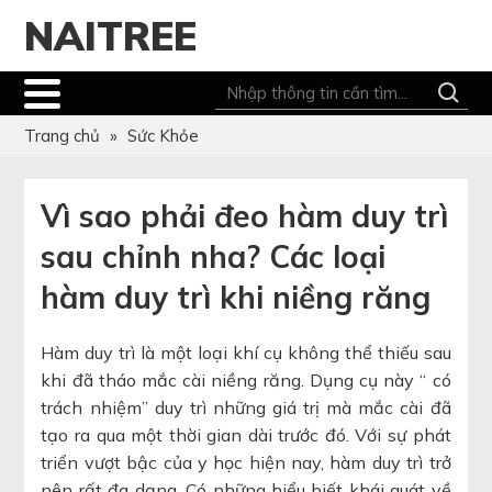
NAITREE
Trang chủ
»
Sức Khỏe
Vì sao phải đeo hàm duy trì
sau chỉnh nha? Các loại
hàm duy trì khi niềng răng
Hàm duy trì là một loại khí cụ không thể thiếu sau
khi đã tháo mắc cài niềng răng. Dụng cụ này “ có
trách nhiệm” duy trì những giá trị mà mắc cài đã
tạo ra qua một thời gian dài trước đó. Với sự phát
triển vượt bậc của y học hiện nay, hàm duy trì trở
nên rất đa dạng. Có những hiểu biết khái quát về