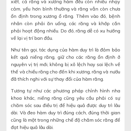
xiết, cả răng và xương hàm đều còn nhiều nhạy
cảm, yếu hơn bình thường và răng vẫn còn chưa
ổn định trong xương ổ răng. Thêm vào đó, bệnh
nhân còn phải ăn uống, các răng và khớp cắn
phải hoạt động nhiều. Do đó, răng dễ có xu hướng
về lại vị trí ban đầu.
Như tên gọi, tác dụng của hàm duy trì là đảm bảo
kết quả niềng răng, giữ cho các răng ổn định ở
nguyên vị trị mới, không bị xô lệch hay sai lệch về
thế và chiều răng cho đến khi xương, răng và nướu
đã thích nghi với sự thay đổi của hàm răng.
Tương tự như các phương pháp chỉnh hình nha
khoa khác, niềng răng cũng yêu cầu phải có sự
chăm sóc sau điều trị để hiệu quả được duy trì lâu
dài. Và đeo hàm duy trì đúng cách, đúng thời gian
cũng là một trong những chế độ chăm sóc răng để
đạt hiệu quả lâu dài.