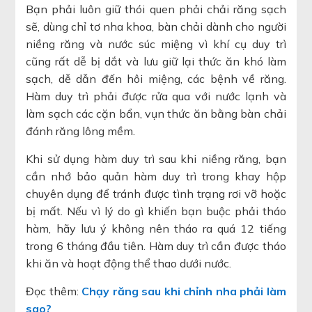
Bạn phải luôn giữ thói quen phải chải răng sạch
sẽ, dùng chỉ tơ nha khoa, bàn chải dành cho người
niềng răng và nước súc miệng vì khí cụ duy trì
cũng rất dễ bị dắt và lưu giữ lại thức ăn khó làm
sạch, dễ dẫn đến hôi miệng, các bệnh về răng.
Hàm duy trì phải được rửa qua với nước lạnh và
làm sạch các cặn bẩn, vụn thức ăn bằng bàn chải
đánh răng lông mềm.
Khi sử dụng hàm duy trì sau khi niềng răng, bạn
cần nhớ bảo quản hàm duy trì trong khay hộp
chuyên dụng để tránh được tình trạng rơi vỡ hoặc
bị mất. Nếu vì lý do gì khiến bạn buộc phải tháo
hàm, hãy lưu ý không nên tháo ra quá 12 tiếng
trong 6 tháng đầu tiên. Hàm duy trì cần được tháo
khi ăn và hoạt động thể thao dưới nước.
Đọc thêm:
Chạy răng sau khi chỉnh nha phải làm
sao?