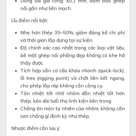
Dung sai gia công: ±0,1 mm, đảm bảo ghép
nối gần như liền mạch.
Ưu điểm nổi bật:
Nhẹ hơn thép 35–50%, giảm đáng kể chi phí
và thời gian lắp dựng tại sự kiện.
Độ chính xác cao nhất trong các loại vật liệu,
bề mặt ghép nối phẳng đẹp không có khe hở
thấy được.
Tích hợp sẵn cơ cấu khóa nhanh (quick-lock),
lỗ treo (rigging point) và chốt liên kết ngang,
cho phép lắp ráp không cần công cụ.
Tản nhiệt tốt nhờ nhôm dẫn nhiệt tốt hơn
thép, kéo dài tuổi thọ linh kiện bên trong.
Chống ăn mòn tự nhiên của nhôm, không cần
sơn chống gỉ định kỳ như thép.
Nhược điểm cần lưu ý: