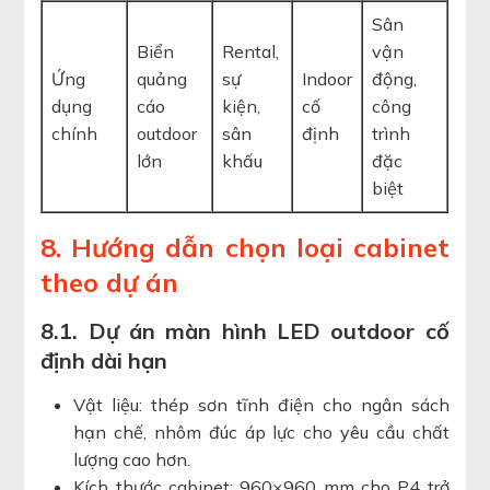
Sân
Biển
Rental,
vận
Ứng
quảng
sự
Indoor
động,
dụng
cáo
kiện,
cố
công
chính
outdoor
sân
định
trình
lớn
khấu
đặc
biệt
8. Hướng dẫn chọn loại cabinet
theo dự án
8.1. Dự án màn hình LED outdoor cố
định dài hạn
Vật liệu: thép sơn tĩnh điện cho ngân sách
hạn chế, nhôm đúc áp lực cho yêu cầu chất
lượng cao hơn.
Kích thước cabinet: 960×960 mm cho P4 trở