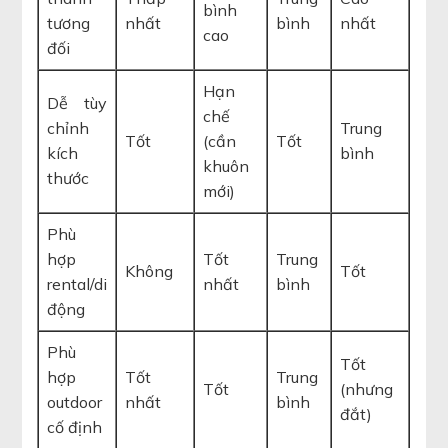
bình
tương
nhất
bình
nhất
cao
đối
Hạn
Dễ tùy
chế
chỉnh
Trung
Tốt
(cần
Tốt
kích
bình
khuôn
thước
mới)
Phù
hợp
Tốt
Trung
Không
Tốt
rental/di
nhất
bình
động
Phù
Tốt
hợp
Tốt
Trung
Tốt
(nhưng
outdoor
nhất
bình
đắt)
cố định