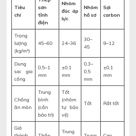
Nhôm
Tiêu
sơn
Nhôm
Sợi
đúc áp
chí
tĩnh
hồ sơ
carbon
lực
điện
Trọng
30–
lượng
45–60
24–36
9–12
45
(kg/m²)
Dung
0,3–
0,5–1
±0,1
±0,1
sai gia
0,5
mm
mm
mm
công
mm
Trung
Tốt
Chống
bình
(nhôm
Tốt
Rất tốt
ăn mòn
(cần
tự bảo
bảo trì)
vệ)
Giá
Trung
thành
Thấp
Trung
Cao