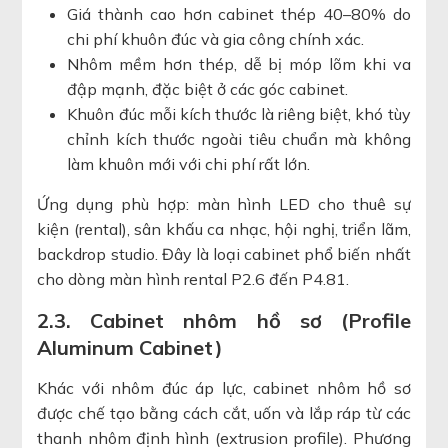
Giá thành cao hơn cabinet thép 40–80% do
chi phí khuôn đúc và gia công chính xác.
Nhôm mềm hơn thép, dễ bị móp lõm khi va
đập mạnh, đặc biệt ở các góc cabinet.
Khuôn đúc mỗi kích thước là riêng biệt, khó tùy
chỉnh kích thước ngoài tiêu chuẩn mà không
làm khuôn mới với chi phí rất lớn.
Ứng dụng phù hợp: màn hình LED cho thuê sự
kiện (rental), sân khấu ca nhạc, hội nghị, triển lãm,
backdrop studio. Đây là loại cabinet phổ biến nhất
cho dòng màn hình rental P2.6 đến P4.81.
2.3. Cabinet nhôm hồ sơ (Profile
Aluminum Cabinet)
Khác với nhôm đúc áp lực, cabinet nhôm hồ sơ
được chế tạo bằng cách cắt, uốn và lắp ráp từ các
thanh nhôm định hình (extrusion profile). Phương