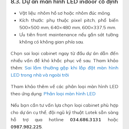
8.3. Dự án màn hình LED indoor cố định
Vật liệu: nhôm hồ sơ hoặc nhôm đúc mỏng.
Kích thước: phụ thuộc pixel pitch, phổ biến
500×500 mm, 640×480 mm, 600×337,5 mm.
Ưu tiên front maintenance nếu gắn sát tường
không có không gian phía sau.
Chọn sai loại cabinet ngay từ đầu dự án dẫn đến
nhiều vấn đề khó khắc phục về sau. Tham khảo
thêm:
Sai lầm thường gặp khi lắp đặt màn hình
LED trong nhà và ngoài trời
Tham khảo thêm về các phân loại màn hình LED
theo ứng dụng:
Phân loại màn hình LED
Nếu bạn cần tư vấn lựa chọn loại cabinet phù hợp
cho dự án cụ thể, đội ngũ kỹ thuật Lotek sẵn sàng
hỗ trợ qua hotline
034.686.3131
hoặc
0987.982.225
.