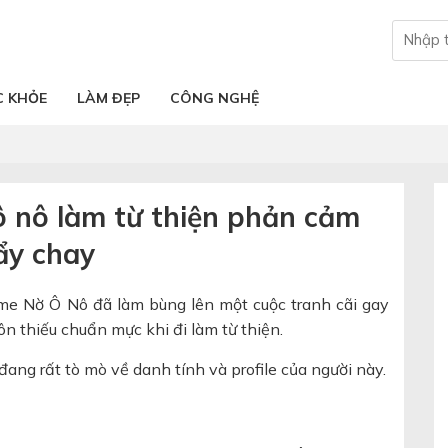
C KHỎE
LÀM ĐẸP
CÔNG NGHỆ
 ô nô làm từ thiện phản cảm
ẩy chay
me Nờ Ô Nô đã làm bùng lên một cuộc tranh cãi gay
 thiếu chuẩn mực khi đi làm từ thiện.
ang rất tò mò về danh tính và profile của người này.