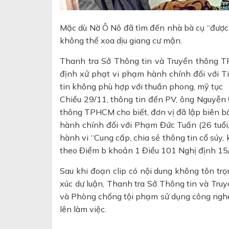
Mặc dù Nờ Ô Nô đã tìm đến nhà bà cụ “được c
không thể xoa dịu giang cư mận.
Thanh tra Sở Thông tin và Truyền thông 
định xử phạt vi phạm hành chính đối với T
tin không phù hợp với thuần phong, mỹ tục
Chiều 29/11, thông tin đến PV, ông Nguyễn
thông TPHCM cho biết, đơn vị đã lập biên 
hành chính đối với Phạm Đức Tuấn (26 tuổi,
hành vi “Cung cấp, chia sẻ thông tin cổ súy,
theo Điểm b khoản 1 Điều 101 Nghị định 15
Sau khi đoạn clip có nội dung không tôn tr
xúc dư luận, Thanh tra Sở Thông tin và T
và Phòng chống tội phạm sử dụng công ngh
lên làm việc.