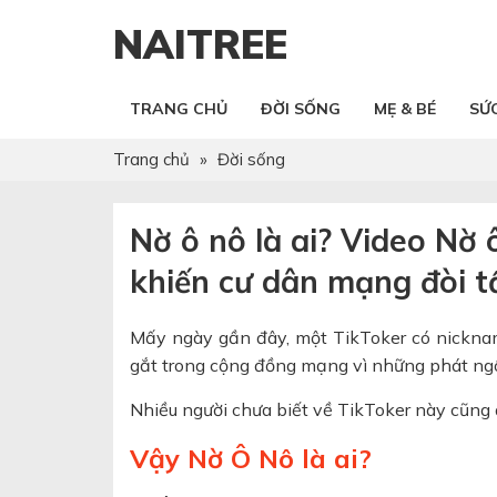
NAITREE
TRANG CHỦ
ĐỜI SỐNG
MẸ & BÉ
SỨ
Trang chủ
»
Đời sống
Nờ ô nô là ai? Video Nờ
khiến cư dân mạng đòi t
Mấy ngày gần đây, một TikToker có nickna
gắt trong cộng đồng mạng vì những phát ngôn
Nhiều người chưa biết về TikToker này cũng đ
Vậy Nờ Ô Nô là ai?