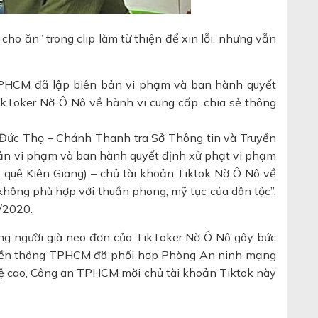
ho ăn” trong clip làm từ thiện để xin lỗi, nhưng vẫn
TPHCM đã lập biên bản vi phạm và ban hành quyết
ikToker Nờ Ô Nô về hành vi cung cấp, chia sẻ thông
 Đức Thọ – Chánh Thanh tra Sở Thông tin và Truyền
bản vi phạm và ban hành quyết định xử phạt vi phạm
 quê Kiên Giang) – chủ tài khoản Tiktok Nờ Ô Nô về
 không phù hợp với thuần phong, mỹ tục của dân tộc”,
/2020.
ọng người già neo đơn của TikToker Nờ Ô Nô gây bức
ruyền thông TPHCM đã phối hợp Phòng An ninh mạng
ệ cao, Công an TPHCM mời chủ tài khoản Tiktok này