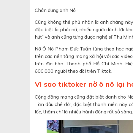
Chân dung anh Nô
Cũng không thể phủ nhận là anh chàng này 
đặc biệt là phái nữ, nhiều người dành lời 
hút” và anh cũng từng được nghệ sĩ Thu Minh
Nờ Ô Nô Phạm Đức Tuấn từng theo học ngàn
trên các nền tảng mạng xã hội với các video
trên địa bàn Thành phố Hồ Chí Minh. Hiệ
600.000 người theo dõi trên Tiktok.
Vì sao tiktoker nờ ô nô lại h
Cộng đồng mạng cũng đặt biệt danh cho Nờ 
” ăn đâu chê đó”, đặc biệt thanh niên này c
lốc, thậm chí là nhiều hành động rất sỗ sàng, 