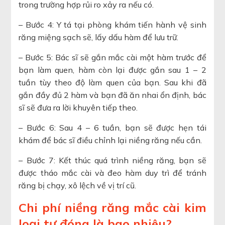
trong trường hợp rủi ro xảy ra nếu có.
– Bước 4: Y tá tại phòng khám tiến hành vệ sinh
răng miệng sạch sẽ, lấy dấu hàm để lưu trữ.
– Bước 5: Bác sĩ sẽ gắn mắc cài một hàm trước để
bạn làm quen, hàm còn lại được gắn sau 1 – 2
tuần tùy theo độ làm quen của bạn. Sau khi đã
gắn đầy đủ 2 hàm và bạn đã ăn nhai ổn định, bác
sĩ sẽ đưa ra lời khuyên tiếp theo.
– Bước 6: Sau 4 – 6 tuần, bạn sẽ được hẹn tái
khám để bác sĩ điều chỉnh lại niềng răng nếu cần.
– Bước 7: Kết thúc quá trình niềng răng, bạn sẽ
được tháo mắc cài và đeo hàm duy trì để tránh
răng bị chạy, xô lệch về vị trí cũ.
Chi phí niềng răng mắc cài kim
loại tự đóng là bao nhiêu?