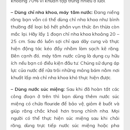
khoảng 70% vi khuẩn tập trung nhiều ở lưỡi.
– Dùng chỉ nha khoa, máy tăm nước:
Đang niềng
răng bạn vẫn có thể dùng chỉ nha khoa như bình
thường để loại bỏ hết phần vụn thức ăn thừa còn
mắc lại. Hãy lấy 1 đoạn chỉ nha khoa khoảng 20 –
25 cm. Sau đó luồn sợi chỉ qua dây cung và thực
hiện động tác kéo đẩy nhằm làm sạch kẽ răng.
Bên cạnh đó, máy tăm nước cũng là dụng cụ hữu
ích nếu bạn có điều kiện đầu tư. Chúng sử dụng áp
lực của nước để rửa trôi những mảng bám nằm nơi
khuất lấp mà chỉ nha khoa khó thực hiện được.
– Dùng nước súc miệng:
Sau khi đã hoàn tất các
công đoạn ở trên thì bạn dùng thêm nước súc
miệng có chứa flouride để bảo vệ, giảm ê buốt và
giúp răng chắc khoẻ hơn trong chỉnh nha. Mọi
người có thể thực hiện súc miệng sau khi chải
răng, dùng trực tiếp nước súc miệng hoặc pha