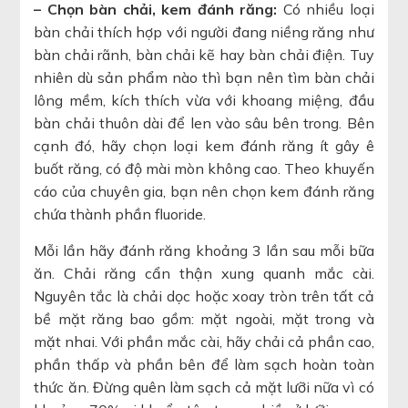
– Chọn bàn chải, kem đánh răng:
Có nhiều loại
bàn chải thích hợp với người đang niềng răng như
bàn chải rãnh, bàn chải kẽ hay bàn chải điện. Tuy
nhiên dù sản phẩm nào thì bạn nên tìm bàn chải
lông mềm, kích thích vừa với khoang miệng, đầu
bàn chải thuôn dài để len vào sâu bên trong. Bên
cạnh đó, hãy chọn loại kem đánh răng ít gây ê
buốt răng, có độ mài mòn không cao. Theo khuyến
cáo của chuyên gia, bạn nên chọn kem đánh răng
chứa thành phần fluoride.
Mỗi lần hãy đánh răng khoảng 3 lần sau mỗi bữa
ăn. Chải răng cẩn thận xung quanh mắc cài.
Nguyên tắc là chải dọc hoặc xoay tròn trên tất cả
bề mặt răng bao gồm: mặt ngoài, mặt trong và
mặt nhai. Với phần mắc cài, hãy chải cả phần cao,
phần thấp và phần bên để làm sạch hoàn toàn
thức ăn. Đừng quên làm sạch cả mặt lưỡi nữa vì có