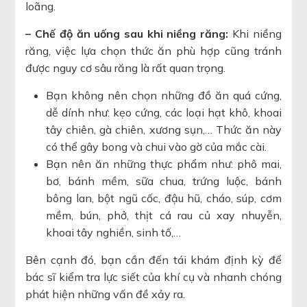
loãng.
– Chế độ ăn uống sau khi niềng răng:
Khi niềng
răng, việc lựa chọn thức ăn phù hợp cũng tránh
được nguy cơ sâu răng là rất quan trọng.
Bạn không nên chọn những đồ ăn quá cứng,
dễ dính như: kẹo cứng, các loại hạt khô, khoai
tây chiên, gà chiên, xương sụn,… Thức ăn này
có thể gây bong và chui vào gờ của mắc cài.
Bạn nên ăn những thực phẩm như: phô mai,
bơ, bánh mềm, sữa chua, trứng luộc, bánh
bông lan, bột ngũ cốc, đậu hũ, cháo, súp, cơm
mềm, bún, phở, thịt cá rau củ xay nhuyễn,
khoai tây nghiền, sinh tố,…
Bên cạnh đó, bạn cần đến tái khám định kỳ để
bác sĩ kiểm tra lực siết của khí cụ và nhanh chóng
phát hiện những vấn đề xảy ra.