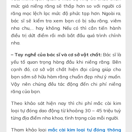
mức giá niềng răng sẽ thấp hơn so với người có
răng mọc lệch lạc mức độ phức tạp hơn. Ngoài ra,
bác sĩ sẽ kiểm tra xem bạn có bị sâu răng, viêm
nha chu,… hay không. Nếu có thì cần tiến hành
điều trị dứt điểm rồi mới bắt đầu quá trình chỉnh
nha.
– Tay nghề của bác sĩ và cơ sở vật chất:
Bác sĩ là
yếu tố quan trọng hàng đầu khi niềng răng. Bên
cạnh đó, cơ sở vật chất hiện đại cũng giúp cho
bạn sớm sở hữu hàm răng chuẩn đẹp như ý muốn.
Vậy nên chúng đều tác động đến chi phí niềng
răng của bạn.
Theo khảo sát hiện nay thì chi phí mắc cài kim
loại tự đóng dao động từ khoảng 30 – 45 triệu tuỳ
từng địa điểm nha khoa, tình trạng của mỗi người.
Tham khảo loại
mắc cài kim loại tự đóng thông