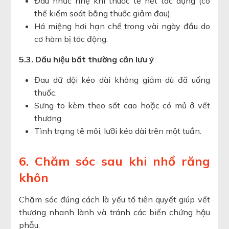
Đau nhức nhẹ khi thuốc tê hết tác dụng (có
thể kiểm soát bằng thuốc giảm đau).
Há miệng hơi hạn chế trong vài ngày đầu do
cơ hàm bị tác động.
5.3. Dấu hiệu bất thường cần lưu ý
Đau dữ dội kéo dài không giảm dù đã uống
thuốc.
Sưng to kèm theo sốt cao hoặc có mủ ở vết
thương.
Tình trạng tê môi, lưỡi kéo dài trên một tuần.
6. Chăm sóc sau khi nhổ răng
khôn
Chăm sóc đúng cách là yếu tố tiên quyết giúp vết
thương nhanh lành và tránh các biến chứng hậu
phẫu.