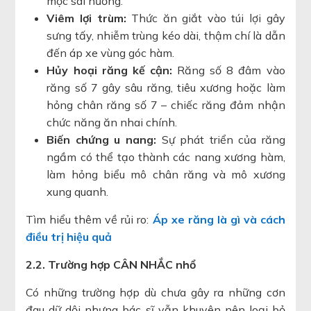
mọc sai hướng.
Viêm lợi trùm:
Thức ăn giắt vào túi lợi gây
sưng tấy, nhiễm trùng kéo dài, thậm chí là dẫn
đến áp xe vùng góc hàm.
Hủy hoại răng kế cận:
Răng số 8 đâm vào
răng số 7 gây sâu răng, tiêu xương hoặc làm
hỏng chân răng số 7 – chiếc răng đảm nhận
chức năng ăn nhai chính.
Biến chứng u nang:
Sự phát triển của răng
ngầm có thể tạo thành các nang xương hàm,
làm hỏng biểu mô chân răng và mô xương
xung quanh.
Tìm hiểu thêm về rủi ro:
Áp xe răng là gì và cách
điều trị hiệu quả
2.2. Trường hợp CÂN NHẮC nhổ
Có những trường hợp dù chưa gây ra những cơn
đau dữ dội nhưng bác sĩ vẫn khuyên nên loại bỏ