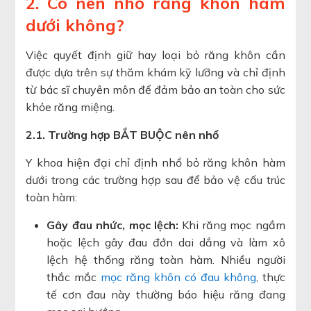
2. Có nên nhổ răng khôn hàm
dưới không?
Việc quyết định giữ hay loại bỏ răng khôn cần
được dựa trên sự thăm khám kỹ lưỡng và chỉ định
từ bác sĩ chuyên môn để đảm bảo an toàn cho sức
khỏe răng miệng.
2.1. Trường hợp BẮT BUỘC nên nhổ
Y khoa hiện đại chỉ định nhổ bỏ răng khôn hàm
dưới trong các trường hợp sau để bảo vệ cấu trúc
toàn hàm:
Gây đau nhức, mọc lệch:
Khi răng mọc ngầm
hoặc lệch gây đau đớn dai dẳng và làm xô
lệch hệ thống răng toàn hàm. Nhiều người
thắc mắc
mọc răng khôn có đau không
, thực
tế cơn đau này thường báo hiệu răng đang