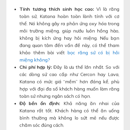
Tính tương thích sinh học cao:
Vì là răng
toàn sứ, Katana hoàn toàn lành tính với cơ
thể. Nó không gây ra phản ứng oxy hóa trong
môi trường miệng, giúp nướu luôn hồng hào,
không bị kích ứng hay hôi miệng. Nếu bạn
đang quan tâm đến vấn đề này, có thể tham
khảo thêm bài viết
bọc răng sứ có bị hôi
miệng không?
Chi phí hợp lý:
Đây là ưu thế lớn nhất. So với
các dòng sứ cao cấp như Cercon hay Lava,
Katana có mức giá “mềm” hơn đáng kể, phù
hợp với đại đa số khách hàng muốn làm răng
toàn sứ nhưng ngân sách có hạn.
Độ bền ổn định:
Khả năng ăn nhai của
Katana rất tốt. Khách hàng có thể ăn uống
bình thường mà không lo sứt mẻ nếu được
chăm sóc đúng cách.