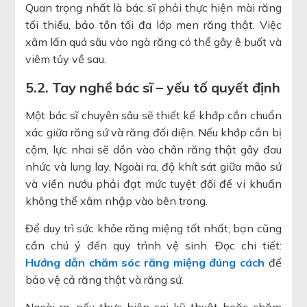
Quan trọng nhất là bác sĩ phải thực hiện mài răng
tối thiểu, bảo tồn tối đa lớp men răng thật. Việc
xâm lấn quá sâu vào ngà răng có thể gây ê buốt và
viêm tủy về sau.
5.2. Tay nghề bác sĩ – yếu tố quyết định
Một bác sĩ chuyên sâu sẽ thiết kế khớp cắn chuẩn
xác giữa răng sứ và răng đối diện. Nếu khớp cắn bị
cộm, lực nhai sẽ dồn vào chân răng thật gây đau
nhức và lung lay. Ngoài ra, độ khít sát giữa mão sứ
và viền nướu phải đạt mức tuyệt đối để vi khuẩn
không thể xâm nhập vào bên trong.
Để duy trì sức khỏe răng miệng tốt nhất, bạn cũng
cần chú ý đến quy trình vệ sinh. Đọc chi tiết:
Hướng dẫn chăm sóc răng miệng đúng cách
để
bảo vệ cả răng thật và răng sứ.