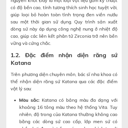
nguyên khối. Đây là một loại vật liệu gốm kỹ thuật
có độ bền cao, tính tương thích sinh học tuyệt vời,
giúp loại bỏ hoàn toàn tình trạng đen viền nướu
sau một thời gian sử dụng. Quy trình sản xuất
dòng sứ này áp dụng công nghệ nung ở nhiệt độ
cao, giúp các liên kết phân tử Zirconia trở nên bền
vững và cứng chắc.
1.2. Đặc điểm nhận diện răng sứ
Katana
Trên phương diện chuyên môn, bác sĩ nha khoa có
thể nhận diện răng sứ Katana qua các đặc điểm
vật lý sau:
Màu sắc:
Katana có bảng màu đa dạng với
khoảng 16 tông màu theo hệ thống Vita. Tuy
nhiên, độ trong của Katana thường không cao
bằng các dòng sứ cao cấp, lớp men sứ có