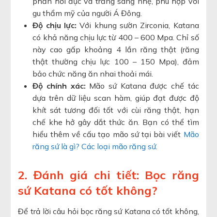
phần hơi đục và trắng sáng nhẹ, phù hợp với
gu thẩm mỹ của người Á Đông.
Độ chịu lực:
Với khung sườn Zirconia, Katana
có khả năng chịu lực từ 400 – 600 Mpa. Chỉ số
này cao gấp khoảng 4 lần răng thật (răng
thật thường chịu lực 100 – 150 Mpa), đảm
bảo chức năng ăn nhai thoải mái.
Độ chính xác:
Mão sứ Katana được chế tác
dựa trên dữ liệu scan hàm, giúp đạt được độ
khít sát tương đối tốt với cùi răng thật, hạn
chế khe hở gây dắt thức ăn. Bạn có thể tìm
hiểu thêm về cấu tạo mão sứ tại bài viết
Mão
răng sứ là gì? Các loại mão răng sứ
.
2. Đánh giá chi tiết: Bọc răng
sứ Katana có tốt không?
Để trả lời câu hỏi bọc răng sứ Katana có tốt không,