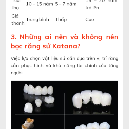
Tuổi
15 – 20 năm
10 – 15 năm
5 – 7 năm
thọ
trở lên
Giá
Trung bình
Thấp
Cao
thành
3. Những ai nên và không nên
bọc răng sứ Katana?
Việc lựa chọn vật liệu sứ cần dựa trên vị trí răng
cần phục hình và khả năng tài chính của từng
người.