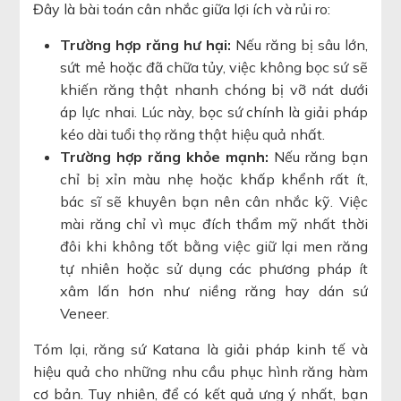
Đây là bài toán cân nhắc giữa lợi ích và rủi ro:
Trường hợp răng hư hại:
Nếu răng bị sâu lớn,
sứt mẻ hoặc đã chữa tủy, việc không bọc sứ sẽ
khiến răng thật nhanh chóng bị vỡ nát dưới
áp lực nhai. Lúc này, bọc sứ chính là giải pháp
kéo dài tuổi thọ răng thật hiệu quả nhất.
Trường hợp răng khỏe mạnh:
Nếu răng bạn
chỉ bị xỉn màu nhẹ hoặc khấp khểnh rất ít,
bác sĩ sẽ khuyên bạn nên cân nhắc kỹ. Việc
mài răng chỉ vì mục đích thẩm mỹ nhất thời
đôi khi không tốt bằng việc giữ lại men răng
tự nhiên hoặc sử dụng các phương pháp ít
xâm lấn hơn như niềng răng hay dán sứ
Veneer.
Tóm lại, răng sứ Katana là giải pháp kinh tế và
hiệu quả cho những nhu cầu phục hình răng hàm
cơ bản. Tuy nhiên, để có kết quả ưng ý nhất, bạn