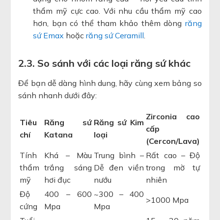
thẩm mỹ cực cao. Với nhu cầu thẩm mỹ cao
hơn, bạn có thể tham khảo thêm dòng
răng
sứ Emax
hoặc
răng sứ Ceramill
.
2.3. So sánh với các loại răng sứ khác
Để bạn dễ dàng hình dung, hãy cùng xem bảng so
sánh nhanh dưới đây:
Zirconia cao
Tiêu
Răng sứ
Răng sứ Kim
cấp
chí
Katana
loại
(Cercon/Lava)
Tính
Khá – Màu
Trung bình –
Rất cao – Độ
thẩm
trắng sáng
Dễ đen viền
trong mờ tự
mỹ
hơi đục
nướu
nhiên
Độ
400 – 600
~300 – 400
>1000 Mpa
cứng
Mpa
Mpa