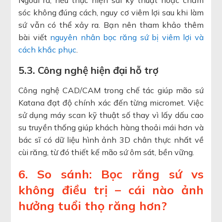
Ngoài ra, nếu thực hiện sai kỹ thuật hoặc chăm
sóc không đúng cách, nguy cơ viêm lợi sau khi làm
sứ vẫn có thể xảy ra. Bạn nên tham khảo thêm
bài viết
nguyên nhân bọc răng sứ bị viêm lợi và
cách khắc phục
.
5.3. Công nghệ hiện đại hỗ trợ
Công nghệ CAD/CAM trong chế tác giúp mão sứ
Katana đạt độ chính xác đến từng micromet. Việc
sử dụng máy scan kỹ thuật số thay vì lấy dấu cao
su truyền thống giúp khách hàng thoải mái hơn và
bác sĩ có dữ liệu hình ảnh 3D chân thực nhất về
cùi răng, từ đó thiết kế mão sứ ôm sát, bền vững.
6. So sánh: Bọc răng sứ vs
không điều trị – cái nào ảnh
hưởng tuổi thọ răng hơn?