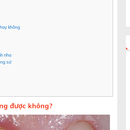
 hay không
nh nha
ăng sứ
iềng được không?