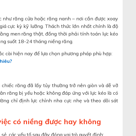
ược như răng cửa hoặc răng nanh – nơi cần được xoay
 giá cực kỳ kỹ lưỡng. Thách thức lớn nhất chính là độ
ằng men răng thật, đồng thời phải tính toán lực kéo
ong suốt 18-24 tháng niềng răng.
mắc cài hiện nay để lựa chọn phương pháp phù hợp:
nhiêu?
 chiếc răng đã lấy tủy thường trở nên giòn và dễ vỡ
chân răng bị yếu hoặc không đáp ứng với lực kéo là có
ường chỉ định lực chỉnh nha cực nhẹ và theo dõi sát
việc có niềng được hay không
sẻ, các yếu tố sau đây đóng vai trò quyết định: