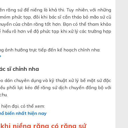
n răng sứ để niềng là khả thi. Tuy nhiên, với những
móm phức tạp, đôi khi bác sĩ cần tháo bỏ mão sứ cũ
chuyển của chân răng tốt hơn. Bạn có thể tham khảo
 hiểu rõ hơn về độ phức tạp khi xử lý các trường hợp
ng ảnh hưởng trực tiếp đến kế hoạch chỉnh nha:
?
ác sĩ chỉnh nha
keo dán chuyên dụng và kỹ thuật xử lý bề mặt sứ đặc
điều phối lực kéo để răng sứ dịch chuyển đồng bộ với
chu.
hiện đại, có thể xem:
hổ biến nhất hiện nay
 khi niềng răng có răng sứ