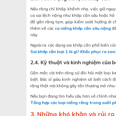
Nếu răng chỉ khấp khểnh nhẹ, việc giữ nguyê
ca sai lệch nặng như khớp cắn sâu hoặc hô 
để gắn răng tạm, giúp kiểm soát hướng di 
thêm về các
ca niềng khớp cắn sâu nặng
để
này.
Ngoài ra, các dạng sai khớp cắn phổ biến cũ
Sai khớp cắn loại 1 là gì? Khắc phục ra sao
2.4. Kỹ thuật và kinh nghiệm của b
Gắn mắc cài trên răng sứ đòi hỏi một loại 
biệt. Bác sĩ giàu kinh nghiệm sẽ biết cách 
răng thật mà không gây tổn thương mô nha 
Nếu bạn đang tìm hiểu sâu hơn về chỉnh nha 
Tổng hợp các loại niềng răng trong suốt p
3. Những khó khăn và rủi ro