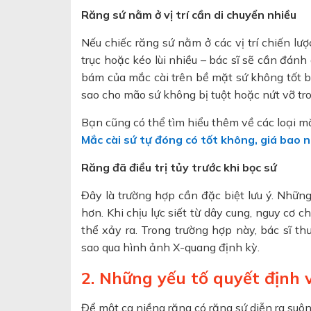
Răng sứ nằm ở vị trí cần di chuyển nhiều
Nếu chiếc răng sứ nằm ở các vị trí chiến l
trục hoặc kéo lùi nhiều – bác sĩ sẽ cần đánh
bám của mắc cài trên bề mặt sứ không tốt b
sao cho mão sứ không bị tuột hoặc nứt vỡ tr
Bạn cũng có thể tìm hiểu thêm về các loại 
Mắc cài sứ tự đóng có tốt không, giá bao 
Răng đã điều trị tủy trước khi bọc sứ
Đây là trường hợp cần đặc biệt lưu ý. Những
hơn. Khi chịu lực siết từ dây cung, nguy cơ 
thể xảy ra. Trong trường hợp này, bác sĩ th
sao qua hình ảnh X-quang định kỳ.
2. Những yếu tố quyết định 
Để một ca niềng răng có răng sứ diễn ra suôn 