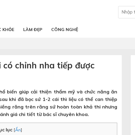
C KHỎE
LÀM ĐẸP
CÔNG NGHỆ
i có chỉnh nha tiếp được
hổ biến giúp cải thiện thẩm mỹ và chức năng ăn
sau khi đã bọc sứ 1-2 cái thì liệu có thể can thiệp
 niềng răng trên răng sứ hoàn toàn khả thi nhưng
ánh giá chi tiết từ bác sĩ chuyên khoa.
ục lục
[
Ẩn
]