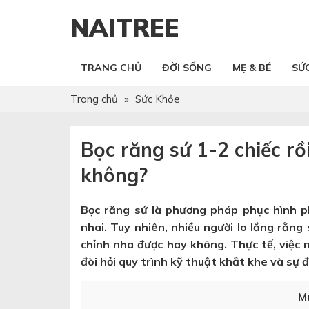
NAITREE
TRANG CHỦ
ĐỜI SỐNG
MẸ & BÉ
SỨ
Trang chủ
»
Sức Khỏe
Bọc răng sứ 1-2 chiếc rồ
không?
Bọc răng sứ là phương pháp phục hình p
nhai. Tuy nhiên, nhiều người lo lắng rằng 
chỉnh nha được hay không. Thực tế, việc
đòi hỏi quy trình kỹ thuật khắt khe và sự đ
M