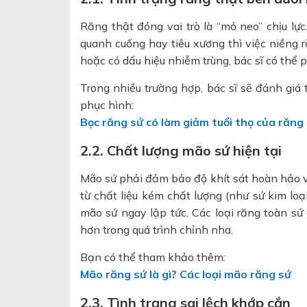
Răng thật đóng vai trò là “mỏ neo” chịu lự
quanh cuống hay tiêu xương thì việc niềng r
hoặc có dấu hiệu nhiễm trùng, bác sĩ có thể p
Trong nhiều trường hợp, bác sĩ sẽ đánh giá
phục hình:
Bọc răng sứ có làm giảm tuổi thọ của răng
2.2. Chất lượng mão sứ hiện tại
Mão sứ phải đảm bảo độ khít sát hoàn hảo v
từ chất liệu kém chất lượng (như sứ kim loạ
mão sứ ngay lập tức. Các loại răng toàn sứ
hơn trong quá trình chỉnh nha.
Bạn có thể tham khảo thêm:
Mão răng sứ là gì? Các loại mão răng sứ
2.3. Tình trạng sai lệch khớp cắn