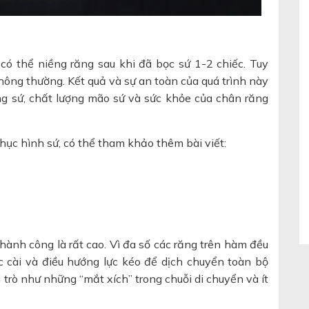
có thể niềng răng sau khi đã bọc sứ 1-2 chiếc. Tuy
hông thường. Kết quả và sự an toàn của quá trình này
ăng sứ, chất lượng mão sứ và sức khỏe của chân răng
ục hình sứ, có thể tham khảo thêm bài viết:
ành công là rất cao. Vì đa số các răng trên hàm đều
c cài và điều hướng lực kéo để dịch chuyển toàn bộ
 trò như những “mắt xích” trong chuỗi di chuyển và ít